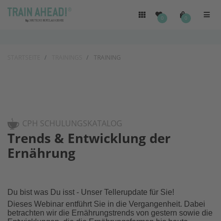
0
0
STARTSEITE
TRAININGS
TRAINING
CPH SCHULUNGSKATALOG
Trends & Entwicklung der
Ernährung
Du bist was Du isst - Unser Tellerupdate für Sie!
Dieses Webinar entführt Sie in die Vergangenheit. Dabei
betrachten wir die Ernährungstrends von gestern sowie die