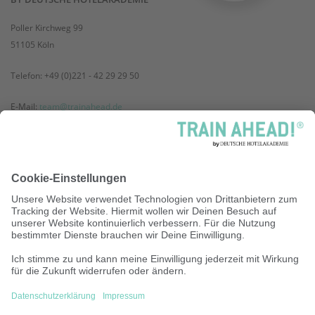
Poller Kirchweg 99
51105 Köln
Telefon: +49 (0)221 - 42 29 29 50
E-Mail:
team@trainahead.de
SERVICE
AGB
Datenschutz
Datenschutzeinstellungen
Aufbewahrungs- und Speicherrichtlinie
Zahlungsmethoden
Disclaimer
Barrierefreiheit