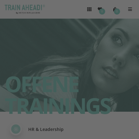
0
0
OFFENE
TRAININGS
HR & Leadership